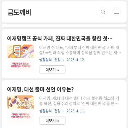
본문 바로가기
금도깨비
이재명캠프 공식 카페, 진짜 대한민국을 향한 첫걸음
이재명 전 대표, ‘이제부터 진짜 대한민국’ 카페 개
설! 국민과 직접 소통하며 정책을 함께 만드는 새로
운 정치 플랫폼, 참여해보고 싶지 않으신가요? 이
생활상식 | 건강
2025. 4. 12.
재명 전 대표의 소통 플랫폼, '이제부터 진짜 대한
민국' 카페 개설📌 목차소통 플랫폼의 등장 배경'이
더보기 ››
제부터 진짜 대한민국' 카페의 개요국민과의 소통
방식플랫폼의 주요 콘텐츠참여자들의 반응과 기대
향후 계획과 전망결론: 새로운 정치 소통의 시작소
통 플랫폼의 등장 배경최근 정치권에서는 국민과의
이재명, 대선 출마 선언 이유는?
직접적인 소통을 강화하려는 움직임이 활발합니
이재명, 제21대 대선 출마! 경제 불평등 해소와 기
다. 이재명 전 더불어민주당 대표는 이러한 흐름에
술 혁신, 실용주의 정치로 ‘진짜 대한민국’을 만들
발맞춰, 자신의 정치적 비전과 국민과의 소통을 위
겠다는 그의 비전, 궁금하지 않으신가요? “진짜 대
한 새로운 플랫폼을 마련했습니다. 이는 기존의 정
생활상식 | 건강
2025. 4. 11.
한민국을 만들겠다”는 의지로 세 번째 도전📌 목차
치 커뮤니케이션 방식을 넘어서는 시도로 주목받고
대선 출마 선언의 배경경제 불평등 해소를 위한 정
있습니다. 카페 바로가기 이..
더보기 ››
책 방향정부의 경제 역할과 기술 투자 강조실용주