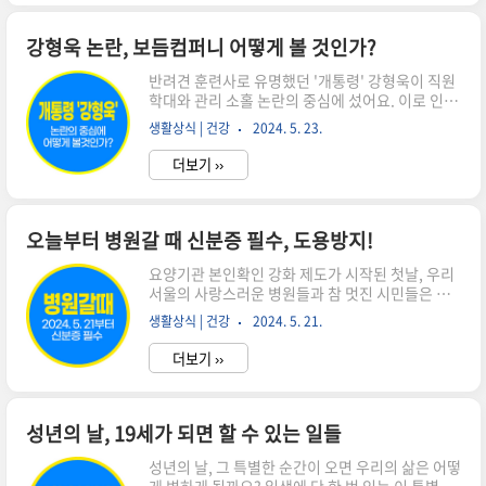
의와 신속성의 정치 철학'K-Initiative'를 통한 국
가 비전 제시국민과 함께하는 '진짜 대한민국'의 의
미결론 및 향후 계획1. 대선 출마 선언의 배경이재
강형욱 논란, 보듬컴퍼니 어떻게 볼 것인가?
명 전 더불어민주당 대표는 2025년 4월 10일, 온
반려견 훈련사로 유명했던 '개통령' 강형욱이 직원
라인 영상 메시지를 통해 제21대 대통령 선거에 출
학대와 관리 소홀 논란의 중심에 섰어요. 이로 인해
마할 것을 공식 선언했습니다. 그는 "진짜 대한민
그의 이미지가 크게 훼손된 것으로 보여요. 이에 대
국을 만들겠다"는 강한 의지를 표명하며, 국민의
생활상식 | 건강
2024. 5. 23.
해 자세히 알아보도록 할게요. 강형욱의 상습적 학
위대함이 대한민국의 위대함의 원천이라고 강조했
대강형욱에 대한 주장이 제기되었어요. 그는 직원
습니다. ..
더보기 ››
들에게 상습적인 학대를 행했다는 주장이에요. 식
사와 같은 기본적인 것을 제공하지 않는 등 그의 행
동은 직원들의 인권을 무시한 것으로 보여져요. 이
런 행동은 도덕적이나 법적으로 문제가 될 수 있어
오늘부터 병원갈 때 신분증 필수, 도용방지!
요. 직원들이 받아야 할 존중과 인간다운 대우를 부
요양기관 본인확인 강화 제도가 시작된 첫날, 우리
정하는 행동은 어떤 조직에서도 용납되지 않아
서울의 사랑스러운 병원들과 참 멋진 시민들은 큰
요. 직원 감시와 불편한 근무 환경강형욱의 회사인
혼란 없이 시행되었습니다. 아직은 불구하고 새로
보듬컴퍼니가 직원들의 사생활 침해와 불편한 근무
생활상식 | 건강
2024. 5. 21.
운 시스템이 완벽하게 작동하지 않은 곳도 있었습
환경을 만들었다는 비판을 받고 있어요. 보듬컴퍼
니다. 이제부터 병원갈 때는 신분증꼭 챙기세요. 함
니는 직원들의 업무 공간에 CCTV..
더보기 ››
께 알아보겠습니다. 병원과 시민들 적극적인 협조
첫날부터 대부분의 환자분들께서는 이 변경 사항을
잘 이해하시고 신분증을 가지고 병원을 방문해주셨
어요. 병원들도 이에 적극적으로 동참하셨고, 신규
성년의 날, 19세가 되면 할 수 있는 일들
환자 접수 동의서에서 본인 확인을 위한 정보를 요
성년의 날, 그 특별한 순간이 오면 우리의 삶은 어떻
청하셨어요.병원에서 한 달 전부터 '신분증을 가져