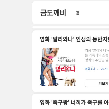
본문 바로가기
금도깨비
홈
영화 '말리와나' 인생의 동반자
영화 '말리와 나
는 가족과의 소중
영화의 주인공 말
동을 전해주고 있습
영화소개
2023. 
리 영화의 줄거리
아내 제니는 플로
에게 큰 기쁨을 
더보기 
이 세고 훈련시키
영화 '족구왕' 너희가 족구를 