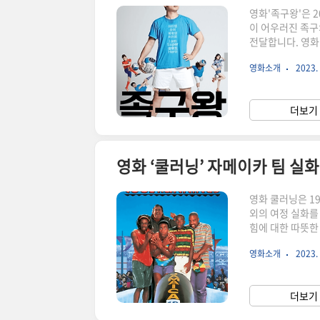
영화'족구왕'은 
이 어우러진 족구
전달합니다. 영화
정과 결단의 승리
영화소개
2023. 
영화는 배구와 축
는 최고의 게임을
자신의 아파트 근
더보기 
대한 열정과 남다
영화 ‘쿨러닝’ 자메이카 팀 실화
영화 쿨러닝은 1
외의 여정 실화를 
힘에 대한 따뜻한
화, 줄거리, 실
영화소개
2023. 
신 영화 "쿨러닝
적인 이야기를 그
올림픽에 참가하는
더보기 
재능 있는 선수인