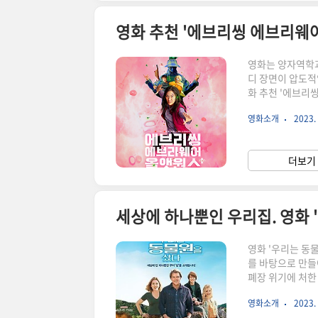
영화 추천 '에브리씽 에브리웨어
영화는 양자역학과
디 장면이 압도적
화 추천 '에브리
에서 만난 나의 
영화소개
2023. 
를 받으러 간 곳
티버스에서 온 또
먼드의 도움으로 
더보기 
을 체험하게 됩니
세상에 하나뿐인 우리집. 영화 
영화 '우리는 동
를 바탕으로 만들
폐장 위기에 처한
샀다' 줄거리 캐
영화소개
2023. 
는 사랑하는 아내