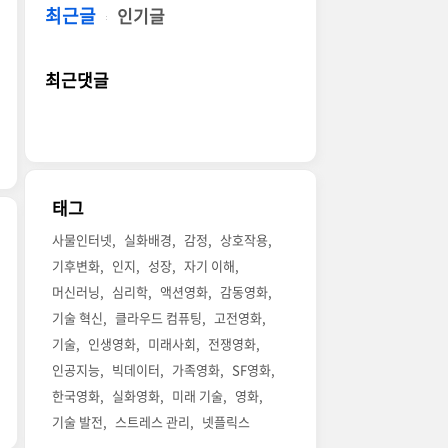
최근글
인기글
최근댓글
태그
사물인터넷
실화배경
감정
상호작용
기후변화
인지
성장
자기 이해
머신러닝
심리학
액션영화
감동영화
기술 혁신
클라우드 컴퓨팅
고전영화
기술
인생영화
미래사회
전쟁영화
인공지능
빅데이터
가족영화
SF영화
한국영화
실화영화
미래 기술
영화
기술 발전
스트레스 관리
넷플릭스