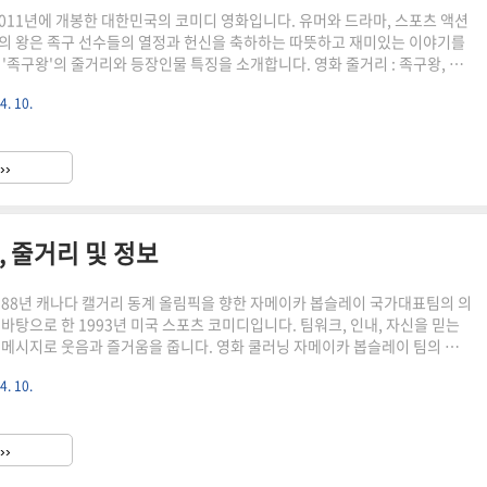
2011년에 개봉한 대한민국의 코미디 영화입니다. 유머와 드라마, 스포츠 액션
의 왕은 족구 선수들의 열정과 헌신을 축하하는 따뜻하고 재미있는 이야기를
 '족구왕'의 줄거리와 등장인물 특징을 소개합니다. 영화 줄거리 : 족구왕, 열
 영화는 2014년 개봉한 우문기 감독의 대한민국 스포츠 코미디 영화입니다.
4. 10.
구가 혼합된 한국 고유의 스포츠인 족구 경기를 중심으로 합니다. 이 이야기
 꿈꾸는 헌신적이고 노련한 족구 선수 홍만섭의 여정을 따라갑니다. 만섭은
처 공터에서 혼자 족구를 하며 대부분의 시간을 보내는 외톨이입니다. 게임에
››
른 기량을 가졌지만 족구에 대한 집착으로 인해 남들과 고..
, 줄거리 및 정보
988년 캐나다 캘거리 동계 올림픽을 향한 자메이카 봅슬레이 국가대표팀의 의
바탕으로 한 1993년 미국 스포츠 코미디입니다. 팀워크, 인내, 자신을 믿는
 메시지로 웃음과 즐거움을 줍니다. 영화 쿨러닝 자메이카 봅슬레이 팀의 실
제이야기를 소개입니다. 영화 줄거리: 자메이카 봅슬레이 팀의 역경과 스포츠 정
4. 10.
"은 자메이카의 4명의 선수들이 올림픽에 출전하는 꿈을 향해 달려가는 감동
린 스포츠 코미디입니다. 자메이카의 봅슬레이 팀이 처음으로 1988년 동계
 실화를 바탕으로 합니다. 영화는 레온 로빈슨이 연기하는 단거리 달리기의
››
 델라이스 바노크가 올림픽 출전을 꿈꾸며 시작됩니다. 레..