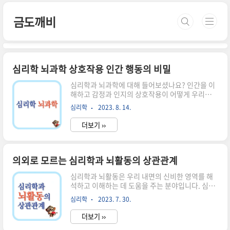
본문 바로가기
금도깨비
심리학 뇌과학 상호작용 인간 행동의 비밀
심리학과 뇌과학에 대해 들어보셨나요? 인간을 이
해하고 감정과 인지의 상호작용이 어떻게 우리의
행동을 결정할까요? 심리학과 뇌과학 분야는 우리
심리학
2023. 8. 14.
행동의 흐름을 밝히고 어떻게 영향을 주는지 알아
보겠습니다. 심리학, 탐구의 시작 당신은 아마도 자
더보기 ››
신의 감정이 어떻게 작용하는지 궁금한 적이 있을
것입니다. 그 감정이 어떻게 당신의 선택과 행동에
영향을 미치는지, 왜 때로는 불안이 물밀듯이 밀려
올 때가 있는지요. 이것이 바로 심리학의 시작점입
의외로 모르는 심리학과 뇌활동의 상관관계
니다. 심리학은 마치 마음의 퍼즐을 조각조각 맞추
심리학과 뇌활동은 우리 내면의 신비한 영역를 해
는 것과 같습니다. 우리는 각기 다른 상황에서 어떻
석하고 이해하는 데 도움을 주는 분야입니다. 심리
게 행동하며 선택하는지를 조명하는 심리학을 통
학은 인간의 마음과 행동을 연구하는 학문이며, 뇌
해, 우리 자신을 더 깊이 이해할 수 있습니다. 그 안
심리학
2023. 7. 30.
활동은 이러한 심리적인 과정을 뇌에서 일어나는
에는 감정의 파도와 사고의 물결, 그리고 행동의 미
생물학적인 활동과 연관 지어 연구하는 분야입니
로가 어우러져 있습니다. 우리는 ..
더보기 ››
다. 심리학과 뇌활동은 서로 상호작용하며 우리의