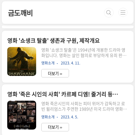
본문 바로가기
금도깨비
영화 '쇼생크 탈출' 생존과 구원, 제작개요
영화 '쇼생크 탈출'은 1994년에 개봉한 드라마 영
화입니다. 영화는 살인 혐의로 부당하게 유죄 판결
을 받고 쇼생크 주립 교도소에서 종신형을 선고받
영화소개
2023. 4. 11.
은 남자 앤디 듀프레인의 이야기를 다루고 있습니
다. 자신의 결백을 증명하기 위해 노력합니다. 영화
더보기 ››
쇼생크 탈출 생존과 구원의 이야기. 줄거리 제작개
요 등장인물 감상평을 소개하겠습니다. 올드보이
영화 줄거리 및 정보 : 부당한 투옥, 자유를 위한 투
쟁올드보이 영화 '쇼생크탈출'은 1994년 개봉하였
영화 '죽은 시인의 사회' 카르페 디엠! 줄거리 등장인물 총평
습니다. 프랭크 다라본 감독과 팀 로빈스, 모건 프
영화 죽은시인의 사회는 피터 위어가 감독하고 로
리먼이 출연하였으며, 스티븐 킹의 중편 소설을 원
빈 윌리엄스가 주연한 1989년 미국 드라마 영화입
작으로 하여 사랑받는 영화 중 하나가 되었습니다.
니다. 개봉과 동시에 찬사를 받았고 최우수 작품상
앤디 뒤프레인 (팀 로빈스)은 아내와 애인을 살해한
영화소개
2023. 4. 5.
을 포함하여 4개의 아카데미상 후보에 올랐습니다.
죄로 무기 무죄 선고를 받은 성공한 은행가입니다.
로빈 윌리엄스 출연작 중에서 최고로 평가되고 있
그는 무죄를 주장했지..
더보기 ››
습니다. 줄거리 등장인물 총평을 소개합니다. 영화