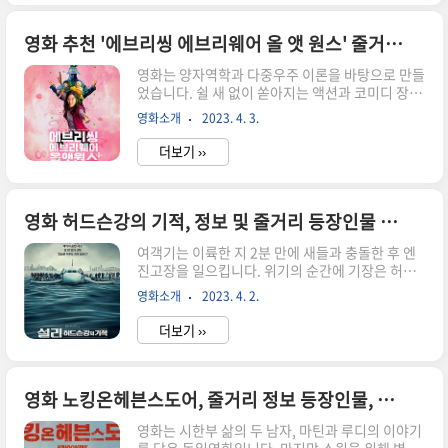
줄거리 : 카르페 디엠을 외치다 영화의 시간은
1959년입니다. 존 키팅은 보수적인 소년 사립학교
인 웰튼 아카데미에 새로 왔습니다. 시와 문학을 가
영화 추천 '에브리씽 에브리웨어 올 앳 원스' 줄거리 캐릭터 리뷰
르치는 것은 학생들로 하여금 삶의 의미와 자유를
영화는 양자역학과 다중우주 이론을 바탕으로 만들
깨닫게 합니다. 그는 자신을 '오 나의 캡틴'이라고
었습니다. 쉴 새 없이 쏟아지는 액션과 코미디 장면
부르며 카르페디엠 정신을 강조합니다. 존 키팅은
이 압도적입니다. 행복한 시간은 일생에서 작은 순
죽은 시인들의 사회라고 불리는 비밀 문학 동아리
영화소개
2023. 4. 3.
간이라는 것을 전하고 있습니다. 영화 추천 '에브리
를 만들어 학생들이 그들 자신의 개성과 자유를 가
씽 에브리웨어 올 앳 원스' 줄거리 캐릭터 리뷰를 소
질 수 있도록 돕습니다. 학생들..
더보기 ››
개합니다. 줄거리 '멀티버스에서 만난 나의 다른 모
습들' 코인 세탁방을 운영하며 힘든 삶을 살고 있는
에블린은 세무조사를 받으러 간 곳에서 남편 웨이
먼드의 이상한 모습을 발견합니다. 웨이먼드는 알
영화 허드슨강의 기적, 정보 및 줄거리 등장인물 캐릭터 감상후기
파버스라는 멀티버스에서 온 또 다른 자신입니다.
여객기는 이륙한 지 2분 만에 새들과 충돌한 후 엔
에블린에게 멀티버스의 위기를 말해줍니다. 에블
진고장을 일으킵니다. 위기의 순간에 기장은 허드
린은 웨이먼드의 도움으로 버스 점핑이라는 기술을
슨강으로 비상 착륙을 시도합니다. 탑승객 전원의
배웁니다. 다른 멀티버스에서 자신의 다른 삶과 능
영화소개
2023. 4. 2.
생존을 선택한 설리 기장의 이야기가 시작됩니다.
력을 체험하게 됩니다. 자신의 선택에 대해 후회합
실화를 배경으로 제작된 영화 '허드슨강의 기적' 줄
니다. 에블린은 조부 투파키라는 ..
더보기 ››
거리 감독소개 캐릭터 감상후기를 소개하겠습니
다. 허드슨강의 기적 정보 및 줄거리 영화 허드슨강
의 기적은 2009년에 미국 뉴욕에서 발생한 US 에
어웨이즈 1549편 불시착 사고를 바탕으로 한 실화
영화 노킹온헤븐스도어, 줄거리 정보 등장인물, 시한부 두친구의 여정
영화입니다. 이 사고는 새떼와 충돌로 양쪽 엔진을
영화는 시한부 삶의 두 남자, 마틴과 루디의 이야기
잃은 비행기가 허드슨강에 불시착하여 탑승자 155