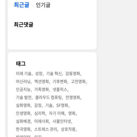
최근글
인기글
최근댓글
태그
미래 기술
성장
기술 혁신
감동영화
머신러닝
액션영화
기후변화
고전영화
인공지능
가족영화
넷플릭스
기술 발전
클라우드 컴퓨팅
전쟁영화
실화영화
감정
기술
SF영화
인생영화
심리학
자기 이해
영화
실화배경
미래사회
사물인터넷
한국영화
스트레스 관리
상호작용
빅데이터
인지